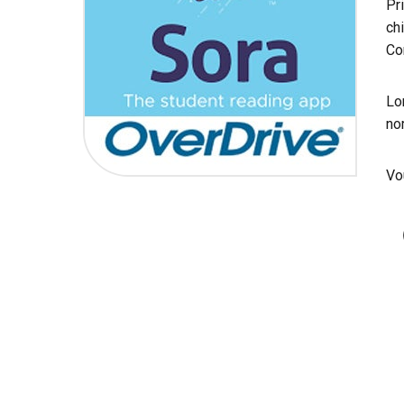
Pr
ch
Co
Lo
no
Vo